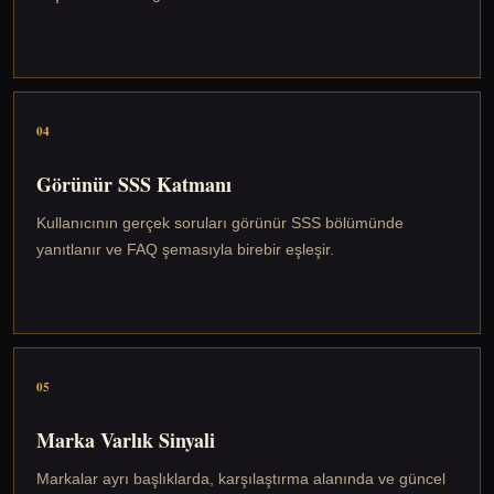
04
Görünür SSS Katmanı
Kullanıcının gerçek soruları görünür SSS bölümünde
yanıtlanır ve FAQ şemasıyla birebir eşleşir.
05
Marka Varlık Sinyali
Markalar ayrı başlıklarda, karşılaştırma alanında ve güncel