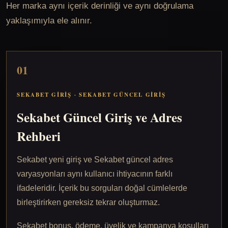
Her marka aynı içerik derinliği ve aynı doğrulama
yaklaşımıyla ele alınır.
01
SEKABET GIRIŞ · SEKABET GÜNCEL GIRIŞ
Sekabet Güncel Giriş ve Adres
Rehberi
Sekabet yeni giriş ve Sekabet güncel adres
varyasyonları aynı kullanıcı ihtiyacının farklı
ifadeleridir. İçerik bu sorguları doğal cümlelerde
birleştirirken gereksiz tekrar oluşturmaz.
Sekabet bonus, ödeme, üyelik ve kampanya koşulları