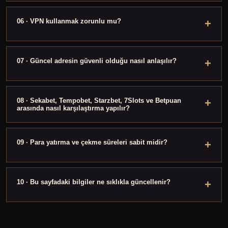
kontrol edin; bilinmeyen APK veya profil dosyalarını
Bonus oranları ve çevrim koşulları değişebileceği için
yüklemeyin.
06 · VPN kullanmak zorunlu mu?
+
güncel kampanya sayfası ve kullanım şartları esas
alınmalıdır. Bu sayfa doğrulanmamış oran veya kesin
Erişim yöntemi ülkeye, sağlayıcıya ve yerel kurallara
kazanç vaadi üretmez.
07 · Güncel adresin güvenli olduğu nasıl anlaşılır?
+
göre değişebilir. Kullanıcılar bulundukları yerdeki
mevzuata uymalı ve güvenilir olmayan ücretsiz
Alan adının doğru yazıldığını, geçerli HTTPS
araçlardan kaçınmalıdır.
08 · Sekabet, Tempobet, Starzbet, 7Slots ve Betpuan
+
arasında nasıl karşılaştırma yapılır?
sertifikasını ve bağlantının resmî kanallarla eşleştiğini
kontrol edin. Şüpheli yönlendirmelerde kişisel bilgi
Arayüz, destek, ödeme kuralları, sorumlu kullanım
girmeyin.
09 · Para yatırma ve çekme süreleri sabit midir?
+
araçları ve güncel koşullar aynı kriterlerle
karşılaştırılmalıdır. Kesin karar vermeden önce her
Hayır. Yönteme, doğrulama durumuna, işlem
platformun resmî şartlarını okuyun.
10 · Bu sayfadaki bilgiler ne sıklıkla güncellenir?
+
yoğunluğuna ve platform kurallarına göre değişebilir.
Kesin süre iddiası yerine güncel ödeme sayfası
Sayfa üretildiği tarihteki form verilerini ve genel teknik
kontrol edilmelidir.