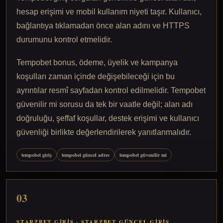
hesap erişimi ve mobil kullanım niyeti taşır. Kullanıcı,
bağlantıya tıklamadan önce alan adını ve HTTPS
durumunu kontrol etmelidir.
Tempobet bonus, ödeme, üyelik ve kampanya
koşulları zaman içinde değişebileceği için bu
ayrıntılar resmî sayfadan kontrol edilmelidir. Tempobet
güvenilir mi sorusu da tek bir vaatle değil; alan adı
doğruluğu, şeffaf koşullar, destek erişimi ve kullanıcı
güvenliği birlikte değerlendirilerek yanıtlanmalıdır.
tempobet giriş
tempobet güncel adres
tempobet güvenilir mi
03
STARZBET GIRIŞ · STARZBET GÜNCEL GIRIŞ