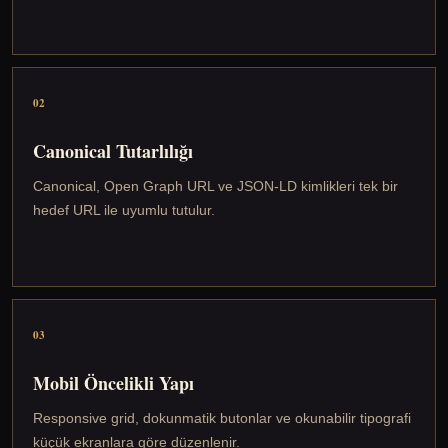
02
Canonical Tutarlılığı
Canonical, Open Graph URL ve JSON-LD kimlikleri tek bir
hedef URL ile uyumlu tutulur.
03
Mobil Öncelikli Yapı
Responsive grid, dokunmatik butonlar ve okunabilir tipografi
küçük ekranlara göre düzenlenir.