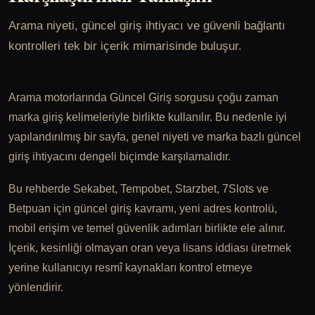
Arama niyeti, güncel giriş ihtiyacı ve güvenli bağlantı
kontrolleri tek bir içerik mimarisinde buluşur.
Arama motorlarında Güncel Giriş sorgusu çoğu zaman
marka giriş kelimeleriyle birlikte kullanılır. Bu nedenle iyi
yapılandırılmış bir sayfa, genel niyeti ve marka bazlı güncel
giriş ihtiyacını dengeli biçimde karşılamalıdır.
Bu rehberde Sekabet, Tempobet, Starzbet, 7Slots ve
Betpuan için güncel giriş kavramı, yeni adres kontrolü,
mobil erişim ve temel güvenlik adımları birlikte ele alınır.
İçerik, kesinliği olmayan oran veya lisans iddiası üretmek
yerine kullanıcıyı resmî kaynakları kontrol etmeye
yönlendirir.