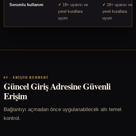
Sorumlu kullanım
✓
18+ uyarısı ve
✓
18+ uyarısı ve
yerel kurallara
yerel kurallara
uyum
uyum
05 · ERİŞİM REHBERİ
Güncel Giriş Adresine Güvenli
Erişim
Bağlantıyı açmadan önce uygulanabilecek altı temel
kontrol.