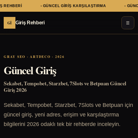
BERI
GÜNCEL GIRIŞ KARŞILAŞTIRMA
GÜNCEL GIR
Giriş Rehberi
GI
☰
GRAY SEO · ARTDECO · 2026
Güncel Giriş
Sekabet, Tempobet, Starzbet, 7Slots ve Betpuan Güncel
Giriş 2026
Sekabet, Tempobet, Starzbet, 7Slots ve Betpuan için
güncel giriş, yeni adres, erişim ve karşılaştırma
bilgilerini 2026 odaklı tek bir rehberde inceleyin.